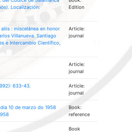
cs. del Códice de Salamanca
Book:
os). Localización:
Edition
aliis : miscelánea en honor
Article:
arlos Villanueva. Santiago
journal
s e Intercambio Científico,
Article:
journal
1992): 633-43.
Article:
journal
el dia 10 de marzo do 1958
Book:
1958
reference
Book