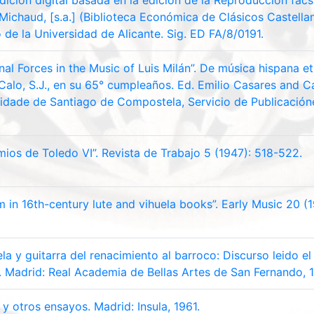
Edición digital basada en la edición de la Reproducción fa
Michaud, [s.a.] (Biblioteca Económica de Clásicos Castellan
 de la Universidad de Alicante. Sig. ED FA/8/0191.
l Forces in the Music of Luis Milán”. De música hispana et 
-Calo, S.J., en su 65° cumpleaños. Ed. Emilio Casares and C
dade de Santiago de Compostela, Servicio de Publicacióne
ios de Toledo VI”. Revista de Trabajo 5 (1947): 518-522.
 in 16th-century lute and vihuela books”. Early Music 20 (
ela y guitarra del renacimiento al barroco: Discurso leido 
. Madrid: Real Academia de Bellas Artes de San Fernando, 
y otros ensayos. Madrid: Insula, 1961.