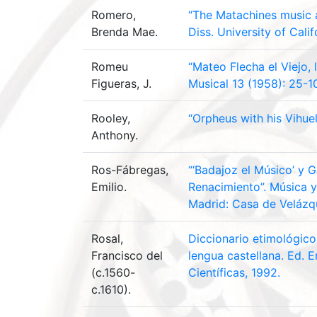
Romero,
“The Matachines music 
Brenda Mae.
Diss. University of Cali
Romeu
“Mateo Flecha el Viejo, 
Figueras, J.
Musical 13 (1958): 25-10
Rooley,
“Orpheus with his Vihue
Anthony.
Ros-Fábregas,
“‘Badajoz el Músico’ y 
Emilio.
Renacimiento”. Música y
Madrid: Casa de Velázq
Rosal,
Diccionario etimológico
Francisco del
lengua castellana. Ed. 
(c.1560-
Científicas, 1992.
c.1610).