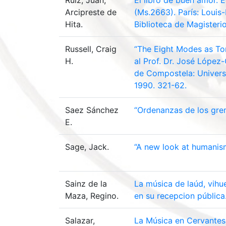
Ruiz, Juan,
El libro de buen amor. 
Arcipreste de
(Ms.2663). París: Louis-
Hita.
Biblioteca de Magisterio
Russell, Craig
“The Eight Modes as Tona
H.
al Prof. Dr. José López
de Compostela: Universi
1990. 321-62.
Saez Sánchez
“Ordenanzas de los grem
E.
Sage, Jack.
“A new look at humanism
Sainz de la
La música de laúd, vihu
Maza, Regino.
en su recepcion pública
Salazar,
La Música en Cervantes 