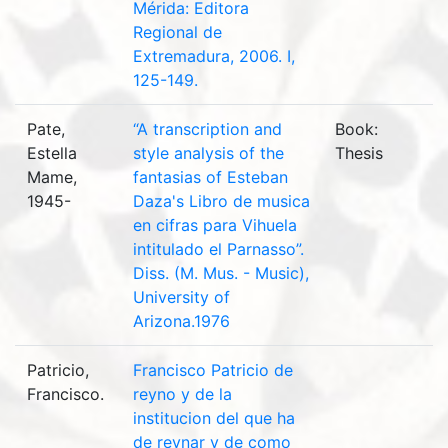
Mérida: Editora
Regional de
Extremadura, 2006. I,
125-149.
Pate,
“A transcription and
Book:
Estella
style analysis of the
Thesis
Mame,
fantasias of Esteban
1945-
Daza's Libro de musica
en cifras para Vihuela
intitulado el Parnasso”.
Diss. (M. Mus. - Music),
University of
Arizona.1976
Patricio,
Francisco Patricio de
Francisco.
reyno y de la
institucion del que ha
de reynar y de como