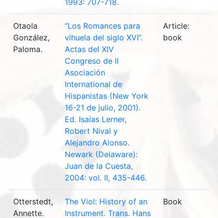
1993: 707-718.
Otaola
“Los Romances para
Article:
González,
vihuela del siglo XVI”.
book
Paloma.
Actas del XIV
Congreso de ll
Asociación
International de
Hispanistas (New York
16-21 de julio, 2001).
Ed. Isaías Lerner,
Robert Nival y
Alejandro Alonso.
Newark (Delaware):
Juan de la Cuesta,
2004: vol. II, 435-446.
Otterstedt,
The Viol: History of an
Book
Annette.
Instrument. Trans. Hans