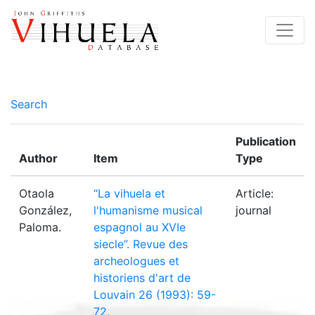
Search
Publication
Author
Item
Type
Otaola
“La vihuela et
Article:
González,
l'humanisme musical
journal
Paloma.
espagnol au XVIe
siecle”. Revue des
archeologues et
historiens d'art de
Louvain 26 (1993): 59-
72.