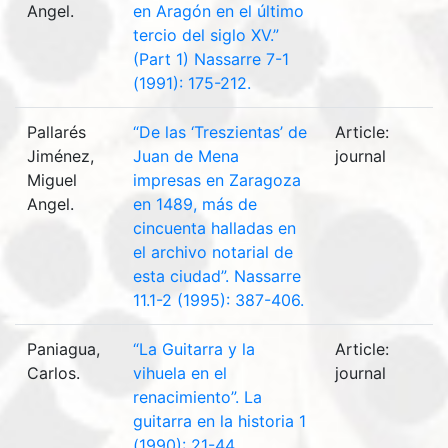
Angel.
en Aragón en el último
tercio del siglo XV.”
(Part 1) Nassarre 7-1
(1991): 175-212.
Pallarés
“De las ‘Treszientas’ de
Article:
Jiménez,
Juan de Mena
journal
Miguel
impresas en Zaragoza
Angel.
en 1489, más de
cincuenta halladas en
el archivo notarial de
esta ciudad”. Nassarre
11.1-2 (1995): 387-406.
Paniagua,
“La Guitarra y la
Article:
Carlos.
vihuela en el
journal
renacimiento”. La
guitarra en la historia 1
(1990): 21-44.