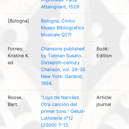
Attaingnant, 1529
[Bologna]
Bologna, Civico
Museo Bibliografico
Musicale Q27I
Forney,
Chansons published
Book:
Kristine K.
by Tielman Susato.
Edition
ed.
Sixteenth-century
Chanson, vol. 29-30.
New York: Garland,
1994.
Roose,
“Luys de Narváez.
Article:
Bart.
Otra canción del
journal
primer tono.” Geluit-
Luthinerie n°12
(2000): 7-13.