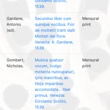
Girolamo Scotto,
1539.
Gardane,
Secundus liber cum
Mensural
Antonio
quinque vocibus. Fior
print
(ed).
de mottetti tratti dalli
Motteti del fiore.
Venezia: A. Gardane,
1539.
Gombert,
Musica quatuor
Mensural
Nicholas.
vocum, (vulgo
print
motecta nuncupatur),
lyris maioribus, ac
tibijs imparibus
accomodata… liber
primus. Venezia:
Girolamo Scotto,
1539.