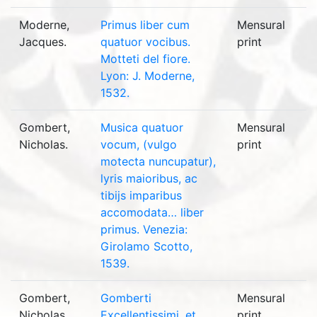
Moderne,
Primus liber cum
Mensural
Jacques.
quatuor vocibus.
print
Motteti del fiore.
Lyon: J. Moderne,
1532.
Gombert,
Musica quatuor
Mensural
Nicholas.
vocum, (vulgo
print
motecta nuncupatur),
lyris maioribus, ac
tibijs imparibus
accomodata… liber
primus. Venezia:
Girolamo Scotto,
1539.
Gombert,
Gomberti
Mensural
Nicholas.
Excellentissimi, et
print