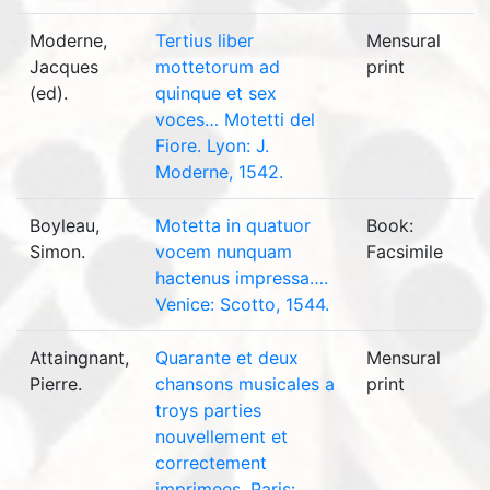
Moderne,
Tertius liber
Mensural
Jacques
mottetorum ad
print
(ed).
quinque et sex
voces… Motetti del
Fiore. Lyon: J.
Moderne, 1542.
Boyleau,
Motetta in quatuor
Book:
Simon.
vocem nunquam
Facsimile
hactenus impressa….
Venice: Scotto, 1544.
Attaingnant,
Quarante et deux
Mensural
Pierre.
chansons musicales a
print
troys parties
nouvellement et
correctement
imprimees. Paris: