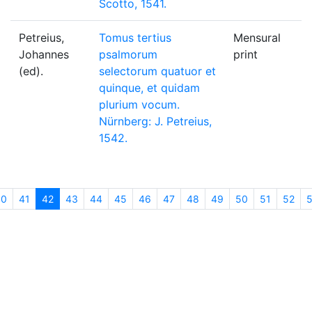
Scotto, 1541.
Petreius,
Tomus tertius
Mensural
Johannes
psalmorum
print
(ed).
selectorum quatuor et
quinque, et quidam
plurium vocum.
Nürnberg: J. Petreius,
1542.
40
41
42
(current)
43
44
45
46
47
48
49
50
51
52