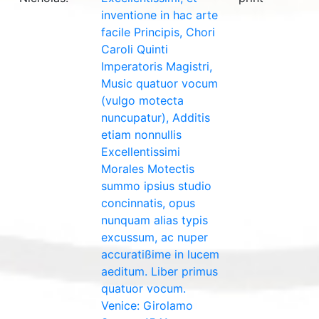
inventione in hac arte
facile Principis, Chori
Caroli Quinti
Imperatoris Magistri,
Music quatuor vocum
(vulgo motecta
nuncupatur), Additis
etiam nonnullis
Excellentissimi
Morales Motectis
summo ipsius studio
concinnatis, opus
nunquam alias typis
excussum, ac nuper
accuratißime in lucem
aeditum. Liber primus
quatuor vocum.
Venice: Girolamo