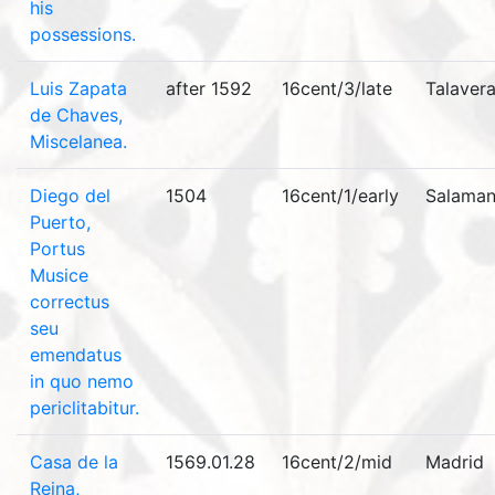
his
possessions.
Luis Zapata
after 1592
16cent/3/late
Talaver
de Chaves,
Miscelanea.
Diego del
1504
16cent/1/early
Salama
Puerto,
Portus
Musice
correctus
seu
emendatus
in quo nemo
periclitabitur.
Casa de la
1569.01.28
16cent/2/mid
Madrid
Reina,