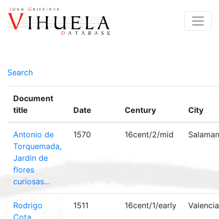
Search
Document
title
Date
Century
City
Antonio de
1570
16cent/2/mid
Salama
Torquemada,
Jardin de
flores
curiosas...
Rodrigo
1511
16cent/1/early
Valencia
Cota,