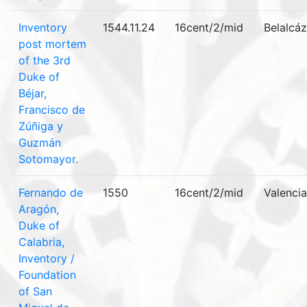
Inventory
1544.11.24
16cent/2/mid
Belalcáz
post mortem
of the 3rd
Duke of
Béjar,
Francisco de
Zúñiga y
Guzmán
Sotomayor.
Fernando de
1550
16cent/2/mid
Valencia
Aragón,
Duke of
Calabria,
Inventory /
Foundation
of San