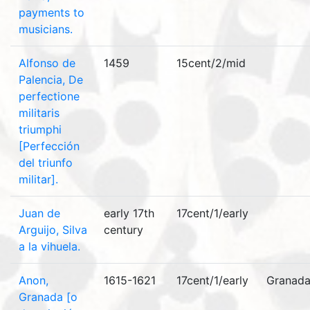
payments to
musicians.
Alfonso de
1459
15cent/2/mid
Palencia, De
perfectione
militaris
triumphi
[Perfección
del triunfo
militar].
Juan de
early 17th
17cent/1/early
Arguijo, Silva
century
a la vihuela.
Anon,
1615-1621
17cent/1/early
Granad
Granada [o