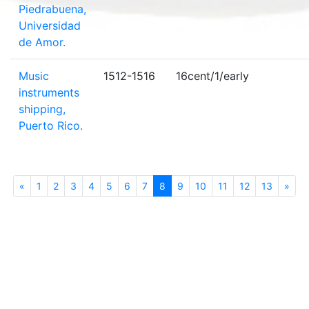
Piedrabuena,
Universidad
de Amor.
Music
1512-1516
16cent/1/early
instruments
shipping,
Puerto Rico.
«
Previous
1
2
3
4
5
6
7
8
(current)
9
10
11
12
13
»
Nex