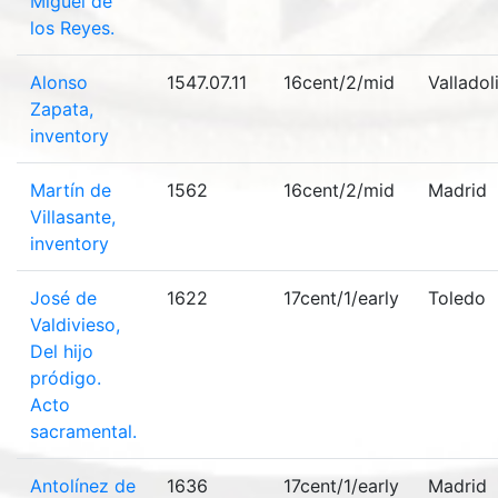
Miguel de
los Reyes.
Alonso
1547.07.11
16cent/2/mid
Valladol
Zapata,
inventory
Martín de
1562
16cent/2/mid
Madrid
Villasante,
inventory
José de
1622
17cent/1/early
Toledo
Valdivieso,
Del hijo
pródigo.
Acto
sacramental.
Antolínez de
1636
17cent/1/early
Madrid