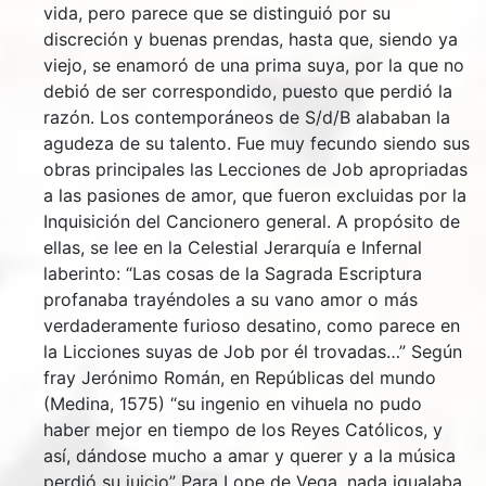
vida, pero parece que se distinguió por su
discreción y buenas prendas, hasta que, siendo ya
viejo, se enamoró de una prima suya, por la que no
debió de ser correspondido, puesto que perdió la
razón. Los contemporáneos de S/d/B alababan la
agudeza de su talento. Fue muy fecundo siendo sus
obras principales las Lecciones de Job apropriadas
a las pasiones de amor, que fueron excluidas por la
Inquisición del Cancionero general. A propósito de
ellas, se lee en la Celestial Jerarquía e Infernal
laberinto: “Las cosas de la Sagrada Escriptura
profanaba trayéndoles a su vano amor o más
verdaderamente furioso desatino, como parece en
la Licciones suyas de Job por él trovadas…” Según
fray Jerónimo Román, en Repúblicas del mundo
(Medina, 1575) “su ingenio en vihuela no pudo
haber mejor en tiempo de los Reyes Católicos, y
así, dándose mucho a amar y querer y a la música
perdió su juicio” Para Lope de Vega, nada igualaba