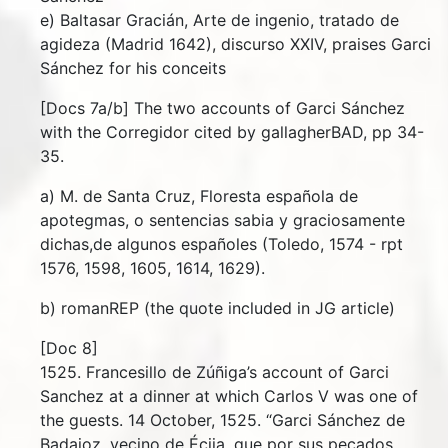
e) Baltasar Gracián, Arte de ingenio, tratado de
agideza (Madrid 1642), discurso XXIV, praises Garci
Sánchez for his conceits
[Docs 7a/b] The two accounts of Garci Sánchez
with the Corregidor cited by gallagherBAD, pp 34-
35.
a) M. de Santa Cruz, Floresta española de
apotegmas, o sentencias sabia y graciosamente
dichas,de algunos españoles (Toledo, 1574 - rpt
1576, 1598, 1605, 1614, 1629).
b) romanREP (the quote included in JG article)
[Doc 8]
1525. Francesillo de Zúñiga’s account of Garci
Sanchez at a dinner at which Carlos V was one of
the guests. 14 October, 1525. “Garci Sánchez de
Badajoz, vecino de Écija, que por sus pecados