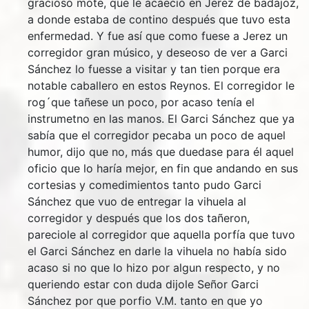
gracioso mote, que le acaeció en Jerez de badajoz,
a donde estaba de contino después que tuvo esta
enfermedad. Y fue así que como fuese a Jerez un
corregidor gran músico, y deseoso de ver a Garci
Sánchez lo fuesse a visitar y tan tien porque era
notable caballero en estos Reynos. El corregidor le
rog´que tañese un poco, por acaso tenía el
instrumetno en las manos. El Garci Sánchez que ya
sabía que el corregidor pecaba un poco de aquel
humor, dijo que no, más que duedase para él aquel
oficio que lo haría mejor, en fin que andando en sus
cortesias y comedimientos tanto pudo Garci
Sánchez que vuo de entregar la vihuela al
corregidor y después que los dos tañeron,
pareciole al corregidor que aquella porfía que tuvo
el Garci Sánchez en darle la vihuela no había sido
acaso si no que lo hizo por algun respecto, y no
queriendo estar con duda dijole Señor Garci
Sánchez por que porfio V.M. tanto en que yo