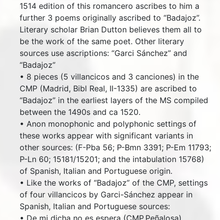
1514 edition of this romancero ascribes to him a
further 3 poems originally ascribed to “Badajoz”.
Literary scholar Brian Dutton believes them all to
be the work of the same poet. Other literary
sources use ascriptions: “Garci Sánchez” and
“Badajoz”
• 8 pieces (5 villancicos and 3 canciones) in the
CMP (Madrid, Bibl Real, II-1335) are ascribed to
“Badajoz” in the earliest layers of the MS compiled
between the 1490s and ca 1520.
• Anon monophonic and polyphonic settings of
these works appear with significant variants in
other sources: (F-Pba 56; P-Bmn 3391; P-Em 11793;
P-Ln 60; 15181/15201; and the intabulation 15768)
of Spanish, Italian and Portuguese origin.
• Like the works of “Badajoz” of the CMP, settings
of four villancicos by Garci-Sánchez appear in
Spanish, Italian and Portuguese sources:
• De mi dicha no es espera (CMP,Peñalosa)