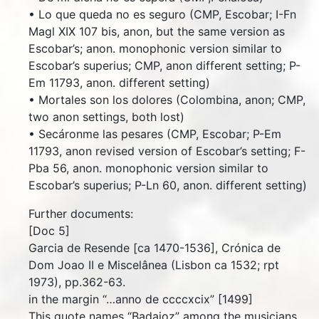
• Lo que queda no es seguro (CMP, Escobar; I-Fn
Magl XIX 107 bis, anon, but the same version as
Escobar’s; anon. monophonic version similar to
Escobar’s superius; CMP, anon different setting; P-
Em 11793, anon. different setting)
• Mortales son los dolores (Colombina, anon; CMP,
two anon settings, both lost)
• Secáronme las pesares (CMP, Escobar; P-Em
11793, anon revised version of Escobar’s setting; F-
Pba 56, anon. monophonic version similar to
Escobar’s superius; P-Ln 60, anon. different setting)
Further documents:
[Doc 5]
Garcia de Resende [ca 1470-1536], Crónica de
Dom Joao II e Miscelânea (Lisbon ca 1532; rpt
1973), pp.362-63.
in the margin “…anno de ccccxcix” [1499]
This quote names “Badajoz” among the musicians