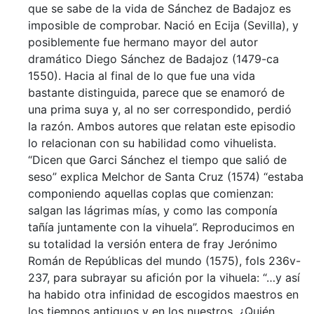
que se sabe de la vida de Sánchez de Badajoz es
imposible de comprobar. Nació en Ecija (Sevilla), y
posiblemente fue hermano mayor del autor
dramático Diego Sánchez de Badajoz (1479-ca
1550). Hacia al final de lo que fue una vida
bastante distinguida, parece que se enamoró de
una prima suya y, al no ser correspondido, perdió
la razón. Ambos autores que relatan este episodio
lo relacionan con su habilidad como vihuelista.
“Dicen que Garci Sánchez el tiempo que salió de
seso” explica Melchor de Santa Cruz (1574) “estaba
componiendo aquellas coplas que comienzan:
salgan las lágrimas mías, y como las componía
tañía juntamente con la vihuela”. Reproducimos en
su totalidad la versión entera de fray Jerónimo
Román de Repúblicas del mundo (1575), fols 236v-
237, para subrayar su afición por la vihuela: “…y así
ha habido otra infinidad de escogidos maestros en
los tiempos antiguos y en los nuestros. ¿Quién,