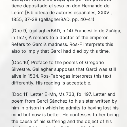
tiene depositado el seso en don Hernando de
León” [Biblioteca de autores españoles, XXXVI,
1855, 37-38 (gallagherBAD, pp. 40-41)
[Doc 9] (gallagherBAD, p 14) Francesillo de Zúñiga,
in 1527, A remark to a doctor of the emperor.
Refers to Garci’s madness. Ros-F interprets this
also to imply that Garci had died by this time.
[Doc 10] Preface to the poems of Gregorio
Silvestre. Gallagher supposes that Garci was still
alive in 1534. Ros-Fabregas interprets this text
differently. His reading is acceptable.
[Doc 11] Letter E-Mn, Ms 733, fol 197. Letter and
poem from Garci Sánchez to his sister written by
him in prison in which he admits to having lost his
mind but now is better. He confesses to her being
the cause of his suffering and the object of his