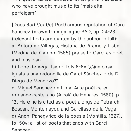
who have brought music to its “mais alta
perfeiçam”
[Docs 6a/b//c/d/e] Posthumous reputation of Garci
Sánchez (drawn from gallagherBAD, pp. 24-28:
(relevant texts are quoted by the author in full):
a) Antoio de Villegas, Historia de Píramo y Tisbe
(Medina del Campo, 1565) praise to Garci as poet
and musician
b) Lope de Vega, Isidro, fols 6-6v “¿Qué cosa
iguala a una redondilla de Garci Sánchez o de D.
Diego de Mendoza?”
c) Miguel Sánchez de Lima, Arte poética en
romance castellano (Alcalá de Henares, 1580), p.
12. Here he is cited as a poet alongside Petrarch,
Boscán, Montemayor, and Garcilaso de la Vega
d) Anon. Panegyrico de la poesía (Montilla, 1627),
fol 50v: a list of poets that ends with Garci
Sánchez