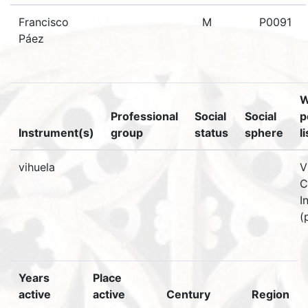
Francisco
M
P0091
Páez
W
Professional
Social
Social
p
Instrument(s)
group
status
sphere
l
vihuela
V
C
I
(
Years
Place
active
active
Century
Region