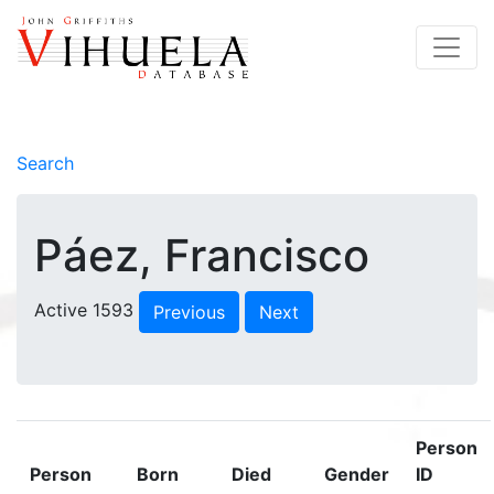
Search
Páez, Francisco
Active 1593
Previous
Next
Person
Person
Born
Died
Gender
ID