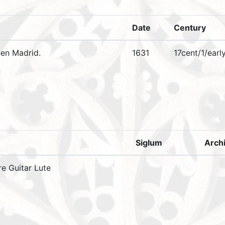
Date
Century
 en Madrid.
1631
17cent/1/earl
Siglum
Arch
re Guitar Lute