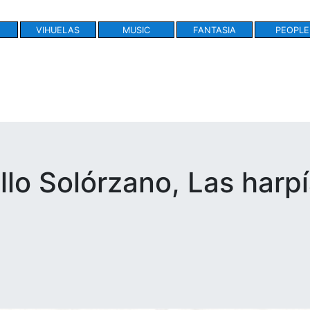
VIHUELAS
MUSIC
FANTASIA
PEOPLE
llo Solórzano, Las harp