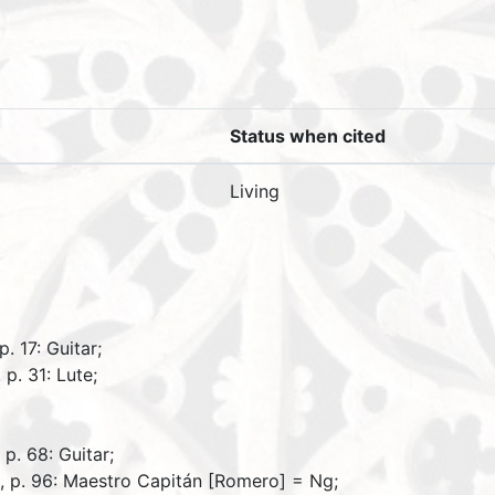
Status when cited
Living
. 17: Guitar;
 p. 31: Lute;
 p. 68: Guitar;
I, p. 96: Maestro Capitán [Romero] = Ng;