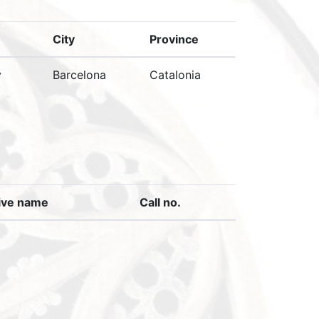
City
Province
y
Barcelona
Catalonia
ive name
Call no.