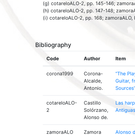
(g) cotareloALO-2, pp. 145-146; zamoraALO
(h) cotareloALO-2, pp. 147-148; zamoraALO
(i) cotareloALO-2, pp. 168; zamoraALO, II
Bibliography
Code
Author
Item
corona1999
Corona-
“The Pla
Alcalde,
Guitar, 
Antonio.
Sources”
cotareloALO-
Castillo
Las harp
2
Solórzano,
Antiguas
Alonso de.
zamoraALO
Zamora
Alonso d