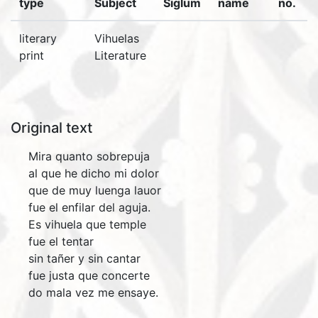
type
Subject
Siglum
name
no.
literary
Vihuelas
print
Literature
Original text
Mira quanto sobrepuja
al que he dicho mi dolor
que de muy luenga lauor
fue el enfilar del aguja.
Es vihuela que temple
fue el tentar
sin tañer y sin cantar
fue justa que concerte
do mala vez me ensaye.