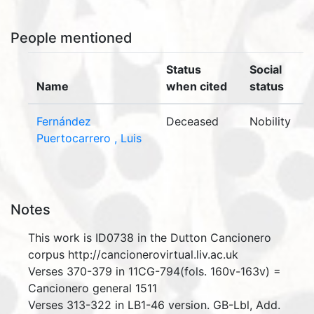
People mentioned
Status
Social
Name
when cited
status
Fernández
Deceased
Nobility
Puertocarrero , Luis
Notes
This work is ID0738 in the Dutton Cancionero
corpus http://cancionerovirtual.liv.ac.uk
Verses 370-379 in 11CG-794(fols. 160v-163v) =
Cancionero general 1511
Verses 313-322 in LB1-46 version. GB-Lbl, Add.