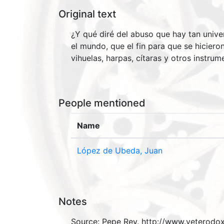
Original text
¿Y qué diré del abuso que hay tan univer
el mundo, que el fin para que se hicier
vihuelas, harpas, cítaras y otros instru
People mentioned
Name
López de Ubeda, Juan
Notes
Source: Pepe Rey, http://www.veterodox