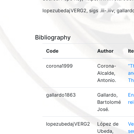
lopezubedajVERG2, sigs .iii-.iiiv; gallardo
Bibliography
Code
Author
It
corona1999
Corona-
“T
Alcalde,
an
Antonio.
Th
gallardo1863
Gallardo,
En
Bartolomé
re
José.
lopezubedajVERG2
López de
Ve
Ubeda,
se