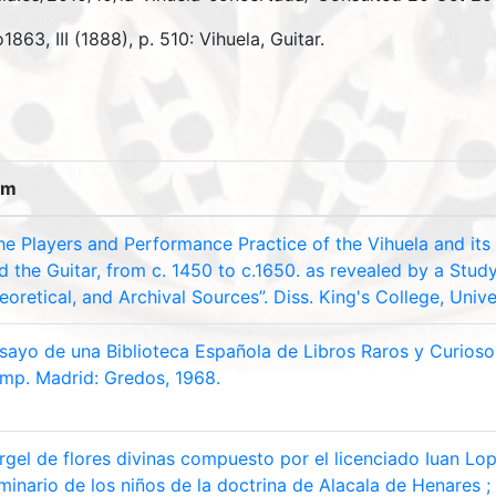
1863, III (1888), p. 510: Vihuela, Guitar.
em
he Players and Performance Practice of the Vihuela and its 
d the Guitar, from c. 1450 to c.1650. as revealed by a Study 
eoretical, and Archival Sources”. Diss. King's College, Univ
sayo de una Biblioteca Española de Libros Raros y Curiosos
imp. Madrid: Gredos, 1968.
rgel de flores divinas compuesto por el licenciado Iuan Lo
minario de los niños de la doctrina de Alacala de Henares ; 