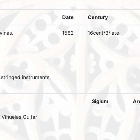
Date
Century
vinas.
1582
16cent/3/late
r stringed instruments.
Siglum
Ar
e Vihuelas Guitar