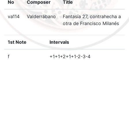
No
Composer
Title
va114
Valderrábano
Fantasía 27, contrahecha a
otra de Francisco Milanés
1st Note
Intervals
f
+1+1+2+1+1-2-3-4