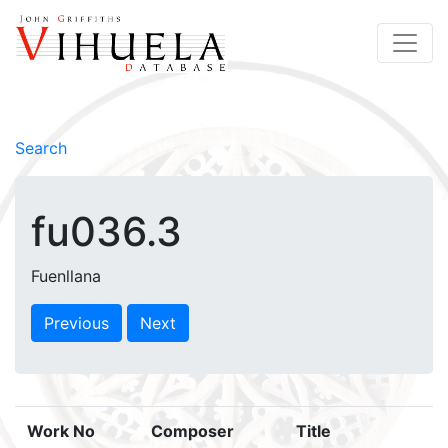
Search
fu036.3
Fuenllana
Previous
Next
Work No
Composer
Title