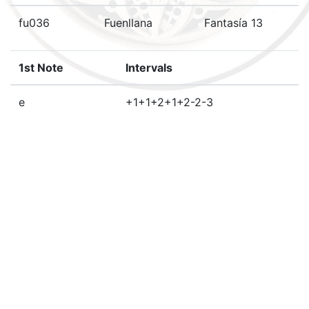
fu036
Fuenllana
Fantasía 13
1st Note
Intervals
e
+1+1+2+1+2-2-3