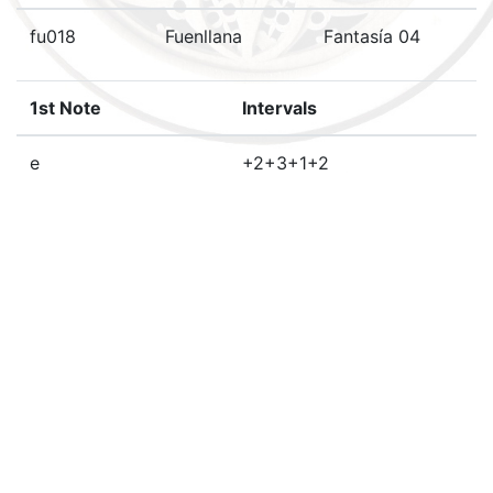
fu018
Fuenllana
Fantasía 04
1st Note
Intervals
e
+2+3+1+2