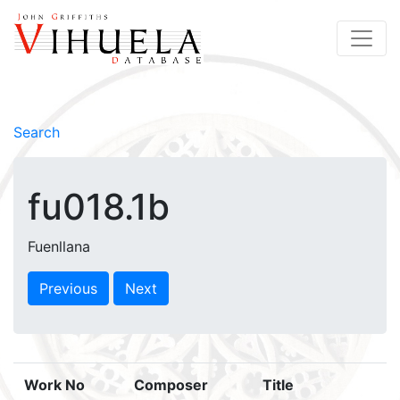
Search
fu018.1b
Fuenllana
Previous
Next
Work No
Composer
Title