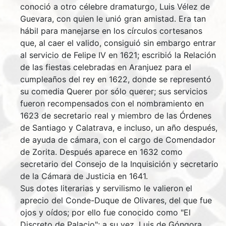
conoció a otro célebre dramaturgo, Luis Vélez de
Guevara, con quien le unió gran amistad. Era tan
hábil para manejarse en los círculos cortesanos
que, al caer el valido, consiguió sin embargo entrar
al servicio de Felipe IV en 1621; escribió la Relación
de las fiestas celebradas en Aranjuez para el
cumpleaños del rey en 1622, donde se representó
su comedia Querer por sólo querer; sus servicios
fueron recompensados con el nombramiento en
1623 de secretario real y miembro de las Órdenes
de Santiago y Calatrava, e incluso, un año después,
de ayuda de cámara, con el cargo de Comendador
de Zorita. Después aparece en 1632 como
secretario del Consejo de la Inquisición y secretario
de la Cámara de Justicia en 1641.
Sus dotes literarias y servilismo le valieron el
aprecio del Conde-Duque de Olivares, del que fue
ojos y oídos; por ello fue conocido como "El
Discreto de Palacio"; a su vez, Luis de Góngora,