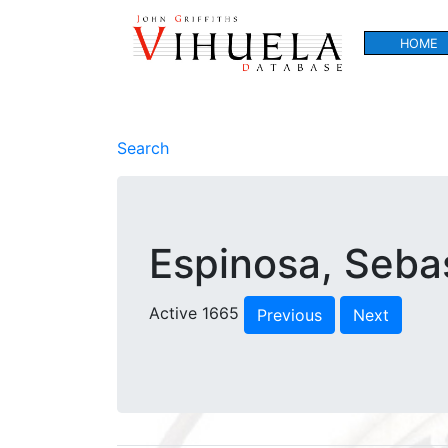
HOME
Search
Espinosa, Seba
Active 1665
Previous
Next