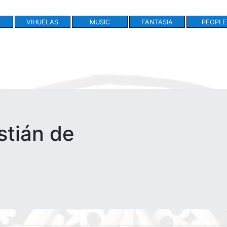
VIHUELAS
MUSIC
FANTASIA
PEOPLE
stián de