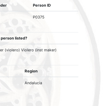
der
Person ID
P0375
 person listed?
r (violero) Violero (inst maker)
Region
Andalucia