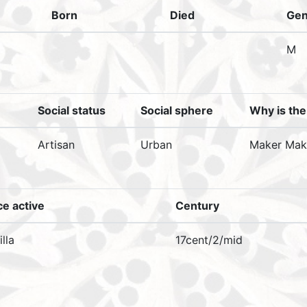
Born
Died
Gen
M
Social status
Social sphere
Why is the
Artisan
Urban
Maker Make
ce active
Century
lla
17cent/2/mid