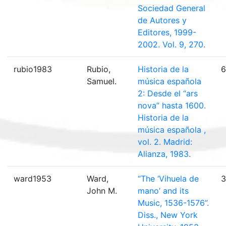
Sociedad General
de Autores y
Editores, 1999-
2002. Vol. 9, 270.
rubio1983
Rubio,
Historia de la
6
Samuel.
música española
2: Desde el “ars
nova” hasta 1600.
Historia de la
música española ,
vol. 2. Madrid:
Alianza, 1983.
ward1953
Ward,
“The ‘Vihuela de
3
John M.
mano’ and its
Music, 1536-1576”.
Diss., New York