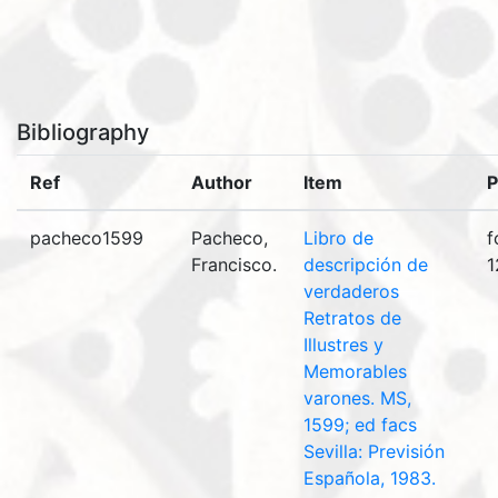
Bibliography
Ref
Author
Item
P
pacheco1599
Pacheco,
Libro de
f
Francisco.
descripción de
1
verdaderos
Retratos de
Illustres y
Memorables
varones. MS,
1599; ed facs
Sevilla: Previsión
Española, 1983.