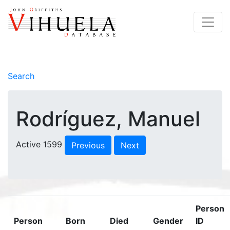
Search
Rodríguez, Manuel
Active 1599
Previous
Next
Person
Person
Born
Died
Gender
ID