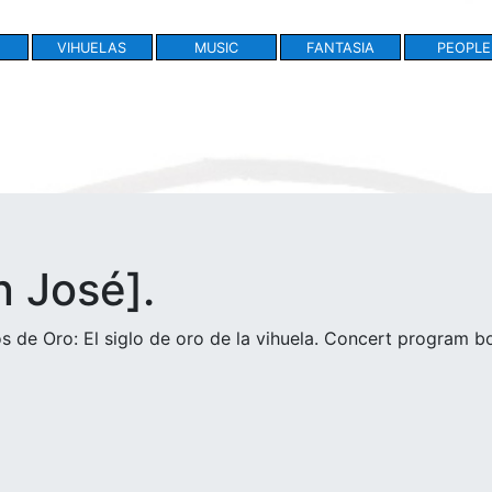
VIHUELAS
MUSIC
FANTASIA
PEOPLE
n José].
los de Oro: El siglo de oro de la vihuela. Concert program b