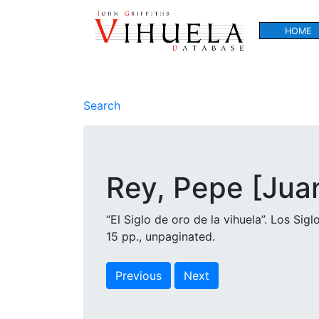
HOME
Search
Rey, Pepe [Jua
“El Siglo de oro de la vihuela”. Los Sig
15 pp., unpaginated.
Previous
Next